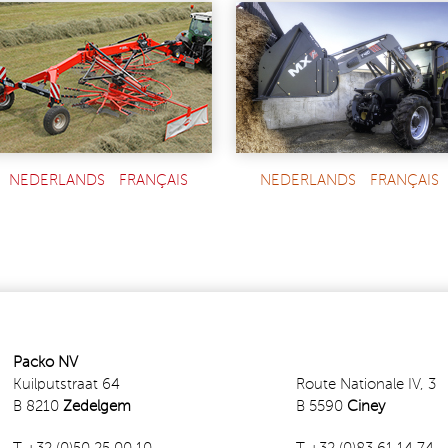
NEDERLANDS
FRANÇAIS
NEDERLANDS
FRANÇAIS
Packo NV
Kuilputstraat 64
Route Nationale IV, 3
B 8210
Zedelgem
B 5590
Ciney